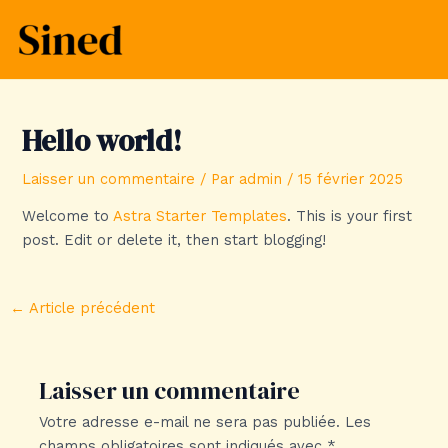
Aller
Navigation
MAI
au
des
MEN
contenu
articles
Hello world!
Laisser un commentaire
/ Par
admin
/
15 février 2025
Welcome to
Astra Starter Templates
. This is your first
post. Edit or delete it, then start blogging!
←
Article précédent
Laisser un commentaire
Votre adresse e-mail ne sera pas publiée.
Les
champs obligatoires sont indiqués avec
*